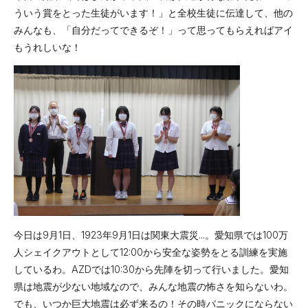
ういう賞をとった生徒がいます！」と全校生徒に伝達して、他の
募集要項
みんなも、「自分だってできるぞ！」って思ってもらえればアイ
もうれしいな！
学費サポート
体験イベント
スクールライフ
年間スケジュール
部活動
施設紹介
心のケア
今日は9月1日、1923年9月1日は関東大震災...。愛知県では100万
卒業後の進路
人シェイクアウトとして12:00から安全な姿勢をとる訓練を実施
しているわ。AZDでは10:30から先陣を切って行いました。愛知
アクセス
サイトマップ
資料請求
県は地震が少ない地域なので、みんな地震の怖さを知らないわ。
お問い合わせ
デジタルパンフ
でも、いつか巨大地震は必ず来るの！その時パニックにならない