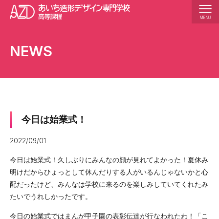
MENU
学校紹介
NEWS
校長あいさつ
沿革
学校の特長
アクセス
今日は始業式！
5か年の一貫教育
2022/09/01
カリキュラム紹介
今日は始業式！久しぶりにみんなの顔が見れてよかった！夏休み
明けだからひょっとして休んだりする人がいるんじゃないかと心
学科説明
配だったけど、みんなは学校に来るのを楽しみしていてくれたみ
作品紹介
たいでうれしかったです。
入学案内
今日の始業式ではまんが甲子園の表彰伝達が行なわれたわ！「こ