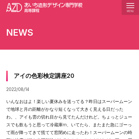
MENU
学校紹介
NEWS
校長あいさつ
沿革
学校の特長
アクセス
アイの色彩検定講座20
5か年の一貫教育
2022/08/14
カリキュラム紹介
いんなおはよ！楽しい夏休みを送ってる？昨日はスーパームーン
で地球と月の距離がかなり短くなって大きく見える日だった
学科説明
わ。、アイも雲の切れ目から見てたんだけれど。ちょっとジュー
作品紹介
スでも飲もうと思って冷蔵庫m、いてたら、またまた急にゴーっ
て雨が降ってきて慌てて窓閉めに走ったわ！スーパームーンの時
入学案内