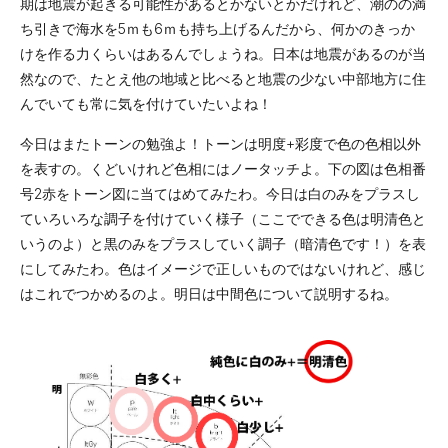
期は地震が起きる可能性があるとかないとかだけれど、潮のの満
募集要項
ち引きで海水を5ｍも6ｍも持ち上げるんだから、何かのきっか
けを作る力くらいはあるんでしょうね。日本は地震があるのが当
学費サポート
然なので、たとえ他の地域と比べると地震の少ない中部地方に住
んでいても常に気を付けていたいよね！
体験イベント
今日はまたトーンの勉強よ！トーンは明度+彩度で色の色相以外
スクールライフ
を表すの。くどいけれど色相にはノータッチよ。下の図は色相番
年間スケジュール
号2赤をトーン図に当てはめてみたわ。今日は白のみをプラスし
ていろいろな調子を付けていく様子（ここでできる色は明清色と
部活動
いうのよ）と黒のみをプラスしていく調子（暗清色です！）を表
にしてみたわ。色はイメージで正しいものではないけれど、感じ
施設紹介
はこれでつかめるのよ。明日は中間色について説明するね。
心のケア
卒業後の進路
アクセス
サイトマップ
資料請求
お問い合わせ
デジタルパンフ