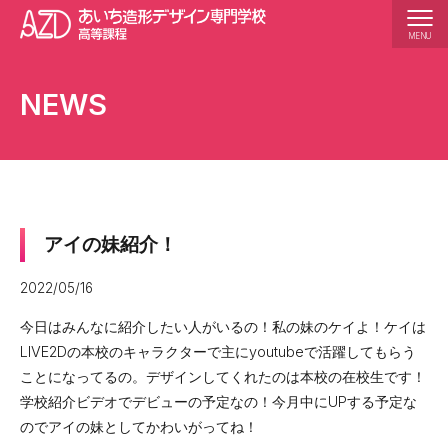
MENU
学校紹介
NEWS
校長あいさつ
沿革
学校の特長
アクセス
アイの妹紹介！
5か年の一貫教育
2022/05/16
カリキュラム紹介
今日はみんなに紹介したい人がいるの！私の妹のケイよ！ケイは
LIVE2Dの本校のキャラクターで主にyoutubeで活躍してもらう
学科説明
ことになってるの。デザインしてくれたのは本校の在校生です！
作品紹介
学校紹介ビデオでデビューの予定なの！今月中にUPする予定な
のでアイの妹としてかわいがってね！
入学案内